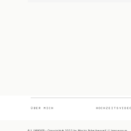
ÜBER MICH
HOCHZEITSVIDE
ALL IMAGES - Copyright © 2022 by Moritz Scheibenreif // Impressum