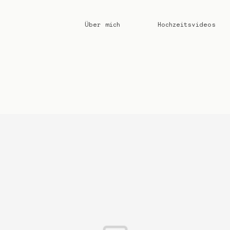
Über mich
Hochzeitsvideos
Über mich
Hochzeitsvideos
Impressum